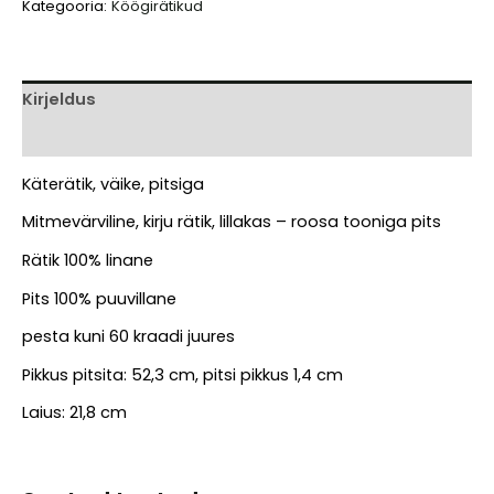
Kategooria:
Köögirätikud
rätik
kogus
Kirjeldus
Arvustused (0)
Käterätik, väike, pitsiga
Mitmevärviline, kirju rätik, lillakas – roosa tooniga pits
Rätik 100% linane
Pits 100% puuvillane
pesta kuni 60 kraadi juures
Pikkus pitsita: 52,3 cm, pitsi pikkus 1,4 cm
Laius: 21,8 cm