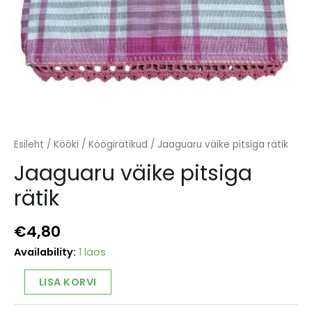
Esileht
/
Kööki
/
Köögirätikud
/ Jaaguaru väike pitsiga rätik
Jaaguaru väike pitsiga
rätik
€
4,80
Availability:
1 laos
Jaaguaru
Alternative:
LISA KORVI
väike
pitsiga