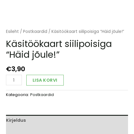
Esileht
/
Postkaardid
/ Käsitöökaart siilipoisiga “Häid jõule!”
Käsitöökaart siilipoisiga
“Häid jõule!”
€
3,90
Käsitöökaart
Alternative:
LISA KORVI
siilipoisiga
"Häid
Kategooria:
Postkaardid
jõule!"
kogus
Kirjeldus
Arvustused (0)