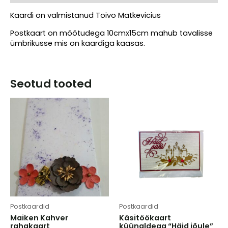
Kaardi on valmistanud Toivo Matkevicius
Postkaart on mõõtudega 10cmx15cm mahub tavalisse
ümbrikusse mis on kaardiga kaasas.
Seotud tooted
Postkaardid
Postkaardid
Maiken Kahver
Käsitöökaart
rahakaart
küünaldega “Häid jõule”