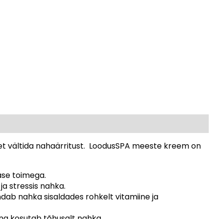
et vältida nahaärritust. LoodusSPA meeste kreem on
ase toimega.
ja stressis nahka.
dab nahka sisaldades rohkelt vitamiine ja
ing kosutab tõhusalt nahka.