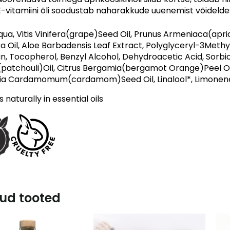
E-vitamiini õli soodustab naharakkude uuenemist võidel
ua, Vitis Vinifera(grape)Seed Oil, Prunus Armeniaca(apr
ra Oil, Aloe Barbadensis Leaf Extract, Polyglyceryl-3Met
in, Tocopherol, Benzyl Alcohol, Dehydroacetic Acid, Sorb
(patchouli)Oil, Citrus Bergamia(bergamot Orange)Peel Oil 
ria Cardamomum(cardamom)Seed Oil, Linalool*, Limonen
 naturally in essential oils
ud tooted