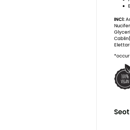
INCl:
Aq
Nucife
Glycer
Cablin
Eletta
*occurs
Seot