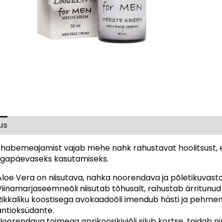
us
Arvustused (0)
 habemeajamist vajab mehe nahk rahustavat hoolitsust, 
k igapäevaseks kasutamiseks.
Aloe Vera on niisutava, nahka noorendava ja põletikuvast
Viinamarjaseemneõli niisutab tõhusalt, rahustab ärritunud 
Rikkaliku koostisega avokaadoõli imendub hästi ja pehmen
antioksüdante.
Noorendava toimega aprikoosikiviõli silub kortse, toidab n