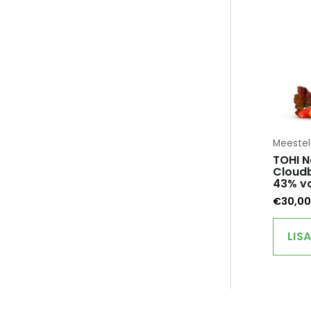
Meeste
TOHI N
Cloudb
43% vo
€
30,00
LIS