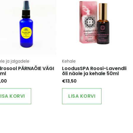
le ja jalgadele
Kehale
rosool PÄRNAÕIE VÄGI
LoodusSPA Roosi-Lavendli
0ml
õli näole ja kehale 50ml
,00
€
13,50
LISA KORVI
LISA KORVI