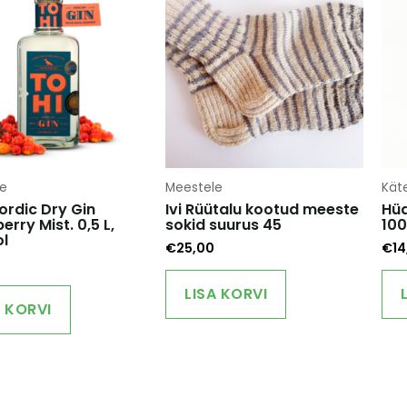
le
Meestele
Käte
ordic Dry Gin
Ivi Rüütalu kootud meeste
Hüd
erry Mist. 0,5 L,
sokid suurus 45
10
l
€
25,00
€
14
LISA KORVI
A KORVI