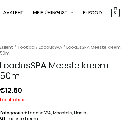
AVALEHT
MEIE ÜHINGUST
E-POOD
0
Esileht
/
Tootjad
/
LoodusSPA
/ LoodusSPA Meeste kreem
50ml
LoodusSPA Meeste kreem
50ml
€
12,50
Laost otsas
Kategooriad:
LoodusSPA
,
Meestele
,
Näole
Silt:
meeste kreem