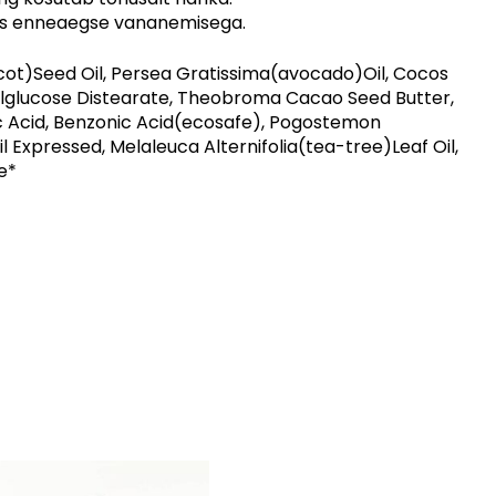
des enneaegse vananemisega.
icot)Seed Oil, Persea Gratissima(avocado)Oil, Cocos
hylglucose Distearate, Theobroma Cacao Seed Butter,
ic Acid, Benzonic Acid(ecosafe), Pogostemon
Expressed, Melaleuca Alternifolia(tea-tree)Leaf Oil,
e*