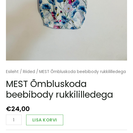
Esileht
/
Riided
/ MEST Õmbluskoda beebibody rukkililledega
MEST Õmbluskoda
beebibody rukkililledega
€
24,00
MEST
Alternative:
LISA KORVI
Õmbluskoda
beebibody