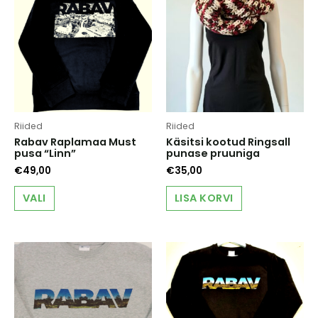
Riided
Riided
Rabav Raplamaa Must
Käsitsi kootud Ringsall
pusa “Linn”
punase pruuniga
€
49,00
€
35,00
This
VALI
LISA KORVI
product
has
multiple
variants.
The
options
may
be
chosen