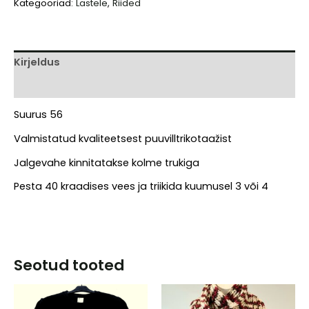
Kategooriad:
Lastele
,
Riided
rukkililledega
kogus
Kirjeldus
Arvustused (0)
Suurus 56
Valmistatud kvaliteetsest puuvilltrikotaažist
Jalgevahe kinnitatakse kolme trukiga
Pesta 40 kraadises vees ja triikida kuumusel 3 või 4
Seotud tooted