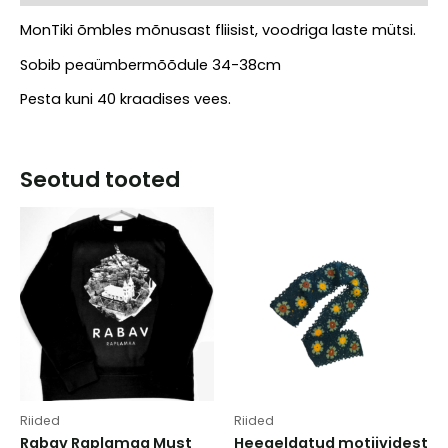
MonTiki õmbles mõnusast fliisist, voodriga laste mütsi.
Sobib peaümbermõõdule 34-38cm
Pesta kuni 40 kraadises vees.
Seotud tooted
Riided
Riided
Rabav Raplamaa Must
Heegeldatud motiividest