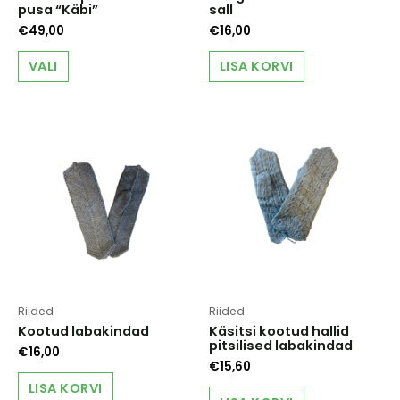
pusa “Käbi”
sall
€
49,00
€
16,00
This
VALI
LISA KORVI
product
has
multiple
variants.
The
options
may
be
chosen
on
the
product
page
Riided
Riided
Kootud labakindad
Käsitsi kootud hallid
pitsilised labakindad
€
16,00
€
15,60
LISA KORVI