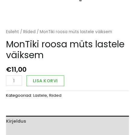
Esileht
/
Riided
/ MonTiki roosa müts lastele väiksem
MonTiki roosa müts lastele
väiksem
€
11,00
MonTiki
Alternative:
LISA KORVI
roosa
müts
Kategooriad:
Lastele
,
Riided
lastele
väiksem
kogus
Kirjeldus
Arvustused (0)