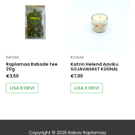
Kehale
Kodule
Raplamaa Rabade tee
Katrin Helend Aaviku
20g
SOJAVAHAST KÜÜNAL
€
3,50
€
7,00
LISA KORVI
LISA KORVI
Copyright © 2026
Rabav Raplamaa