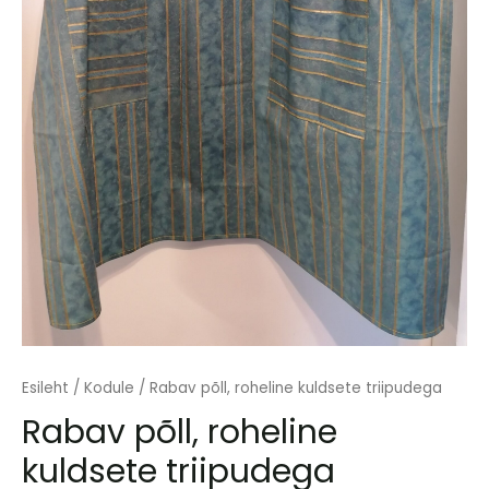
Esileht
/
Kodule
/ Rabav põll, roheline kuldsete triipudega
Rabav põll, roheline
kuldsete triipudega