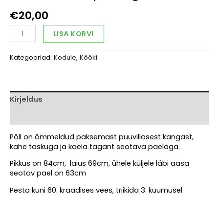
€
20,00
Rabav
Alternative:
LISA KORVI
põll,
roheline
Kategooriad:
Kodule
,
Kööki
kuldsete
triipudega
kogus
Kirjeldus
Arvustused (0)
Põll on õmmeldud paksemast puuvillasest kangast,
kahe taskuga ja kaela tagant seotava paelaga.
Pikkus on 84cm, laius 69cm, ühele küljele läbi aasa
seotav pael on 63cm
Pesta kuni 60. kraadises vees, triikida 3. kuumusel