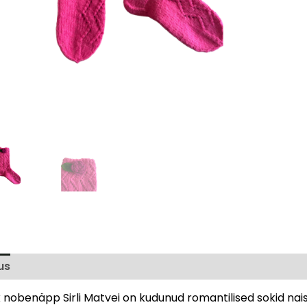
us
Arvustused (0)
k nobenäpp Sirli Matvei on kudunud romantilised sokid nai