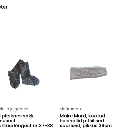
ster
le ja jalgadele
Määramata
l pitskoes sokk
Maire Murd, kootud
nusast
helehallid pitsilised
uktuurlõngast nr 37-38
säärised, pikkus 38cm