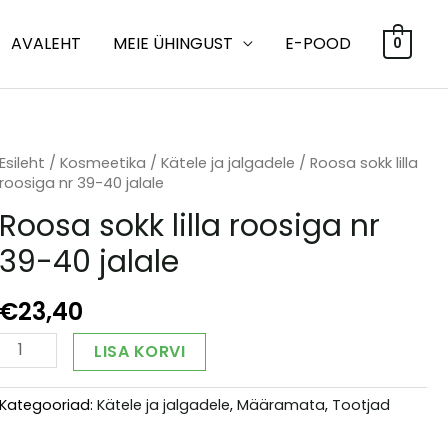
AVALEHT
MEIE ÜHINGUST
E-POOD
0
Esileht
/
Kosmeetika
/
Kätele ja jalgadele
/ Roosa sokk lilla
roosiga nr 39-40 jalale
Roosa sokk lilla roosiga nr
39-40 jalale
€
23,40
Roosa
Alternative:
LISA KORVI
sokk
lilla
Kategooriad:
Kätele ja jalgadele
,
Määramata
,
Tootjad
roosiga
nr