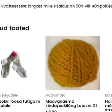
kvaliteetsest lõngast mille sisaldus on 60% vill, 40%polüe
ud tooted
a jalgadele
Määramata
Käte
sokk roosa tutiga nr
Maavanaema
Hal
jalale
kinda/sokilõng toon nr 21
mõ
str