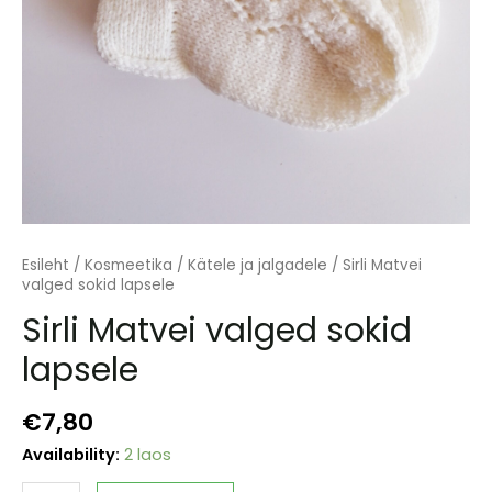
Esileht
/
Kosmeetika
/
Kätele ja jalgadele
/ Sirli Matvei
valged sokid lapsele
Sirli Matvei valged sokid
lapsele
€
7,80
Availability:
2 laos
Sirli