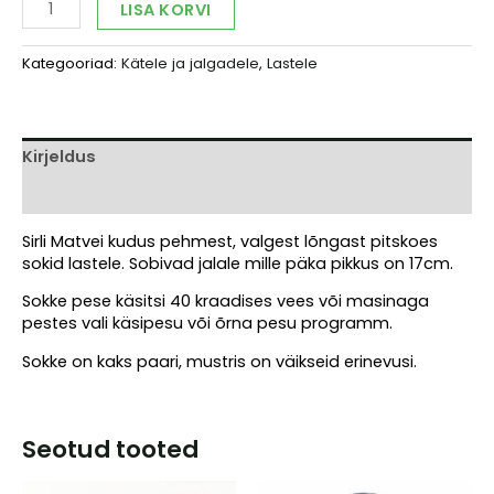
Alternative:
LISA KORVI
Matvei
valged
Kategooriad:
Kätele ja jalgadele
,
Lastele
sokid
lapsele
kogus
Kirjeldus
Arvustused (0)
Sirli Matvei kudus pehmest, valgest lõngast pitskoes
sokid lastele. Sobivad jalale mille päka pikkus on 17cm.
Sokke pese käsitsi 40 kraadises vees või masinaga
pestes vali käsipesu või õrna pesu programm.
Sokke on kaks paari, mustris on väikseid erinevusi.
Seotud tooted