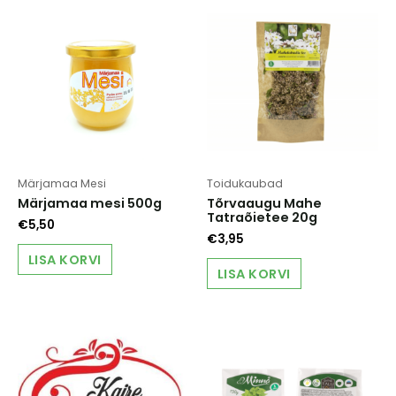
Märjamaa Mesi
Toidukaubad
Märjamaa mesi 500g
Tõrvaaugu Mahe
Tatraõietee 20g
€
5,50
€
3,95
LISA KORVI
LISA KORVI