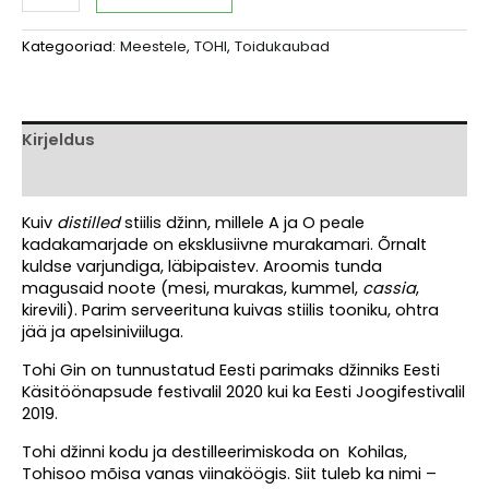
Nordic
Dry
Kategooriad:
Meestele
,
TOHI
,
Toidukaubad
Gin
Cloudberry
Mist.
0,5
L,
Kirjeldus
43%
Arvustused (0)
vol
kogus
Kuiv
distilled
stiilis džinn, millele A ja O peale
kadakamarjade on eksklusiivne murakamari. Õrnalt
kuldse varjundiga, läbipaistev. Aroomis tunda
magusaid noote (mesi, murakas, kummel,
cassia
,
kirevili). Parim serveerituna kuivas stiilis tooniku, ohtra
jää ja apelsiniviiluga.
Tohi Gin on tunnustatud Eesti parimaks džinniks Eesti
Käsitöönapsude festivalil 2020 kui ka Eesti Joogifestivalil
2019.
Tohi džinni kodu ja destilleerimiskoda on Kohilas,
Tohisoo mõisa vanas viinaköögis. Siit tuleb ka nimi –