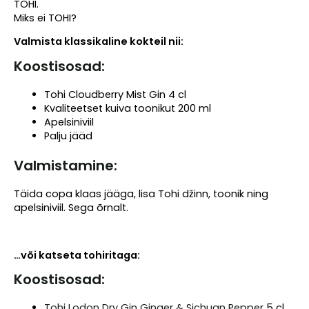
TOHI.
Miks ei TOHI?
Valmista klassikaline kokteil nii:
Koostisosad:
Tohi Cloudberry Mist Gin 4 cl
Kvaliteetset kuiva toonikut 200 ml
Apelsiniviil
Palju jääd
Valmistamine:
Täida copa klaas jääga, lisa Tohi džinn, toonik ning
apelsiniviil. Sega õrnalt.
…või katseta tohiritaga:
Koostisosad:
Tohi Lodon Dry Gin Ginger & Sichuan Pepper
5 cl