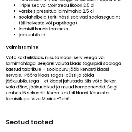
Triple sec või Cointreau likööri 2,5 cl
värskelt pressitud laimimahla 2,5 cl
soolahelbeid (eriti hästi sobivad soolasegud nt
tšillihelveste või paprikaga)
laimiviil kaunistamiseks
jääkuubikuid
Valmistamine:
Võta kokteiliklaas, niisuta klaasi serv veega või
laimimahlaga. Seejärel vajuta klaas tagurpidi soolaga
kaetud taldrikule – soolapuru jääb kenasti klaasi
servale. Pööra klaas tagasi püsti ja täida
jääkuubikutega – et klaasi jahutada. Siis võta šeiker,
vala džinn, jääkuubikud ja muud komponendid. Šeigi
umbes 16 sekundit. Kurna kokteil klaasi. Kaunista
laimiviiluga. Viva Mexico-Tohi!
Seotud tooted