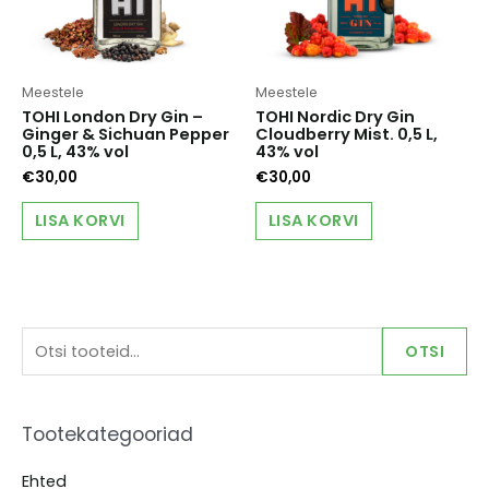
Meestele
Meestele
TOHI London Dry Gin –
TOHI Nordic Dry Gin
Ginger & Sichuan Pepper
Cloudberry Mist. 0,5 L,
0,5 L, 43% vol
43% vol
€
30,00
€
30,00
LISA KORVI
LISA KORVI
O
OTSI
t
s
Tootekategooriad
i
:
Ehted