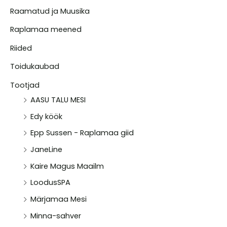
Raamatud ja Muusika
Raplamaa meened
Riided
Toidukaubad
Tootjad
AASU TALU MESI
Edy köök
Epp Sussen - Raplamaa giid
JaneLine
Kaire Magus Maailm
LoodusSPA
Märjamaa Mesi
Minna-sahver