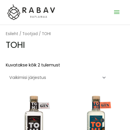
Skip
to
MAI
content
MEN
Esileht
/
Tootjad
/ TOHI
TOHI
Kuvatakse kõik 2 tulemust