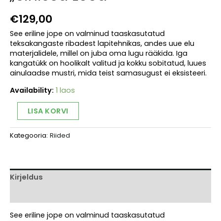
€
129,00
See eriline jope on valminud taaskasutatud
teksakangaste ribadest lapitehnikas, andes uue elu
materjalidele, millel on juba oma lugu rääkida. Iga
kangatükk on hoolikalt valitud ja kokku sobitatud, luues
ainulaadse mustri, mida teist samasugust ei eksisteeri.
Availability:
1 laos
Unikaalne
Alternative:
LISA KORVI
redisainjope
„Sinised
Kategooria:
Riided
Lood”
kogus
Kirjeldus
Arvustused (0)
See eriline jope on valminud taaskasutatud