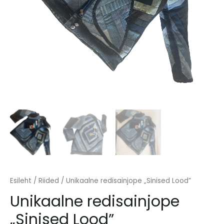
Esileht
/
Riided
/ Unikaalne redisainjope „Sinised Lood”
Unikaalne redisainjope
„Sinised Lood”