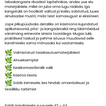
teksakangaste ribadest lapitehnikas, andes uue elu
materjalidele, millel on juba oma lugu rääkida. Iga
kangatükk on hoolikalt valitud ja kokku sobitatud, luues
ainulaadse mustri, mida teist samasugust ei eksisteeri.
Jope pilkupüüdvaks detailiks on käsitööna kujundatud
aplikatsioonid, pitsi- ja kangadetailid ning läbimõeldud
värvimäng erinevate siniste toonidega. Mugav lukk,
praktilised taskud ja pehme istuvus muudavad selle
kandmiseks sama mõnusaks kui vaatamiseks.
Valmistatud taaskasutusmaterjalidest
Ainueksemplar
Keskkonnasõbralik valik
Käsitöö Eestis
Sobib inimesele, kes hindab omanäolisust ja
teadlikku tarbimist
Sobib kandmiseks suurusele 42 – 44