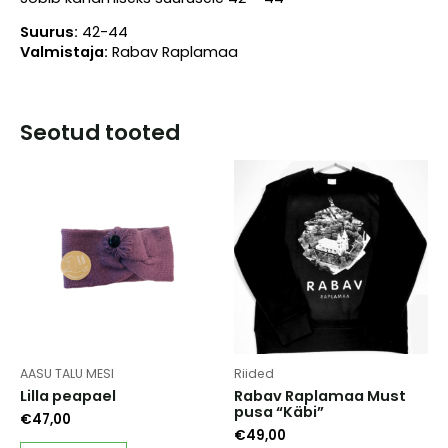
Suurus:
42-44
Valmistaja:
Rabav Raplamaa
Seotud tooted
AASU TALU MESI
Riided
Lilla peapael
Rabav Raplamaa Must
pusa “Käbi”
€
47,00
€
49,00