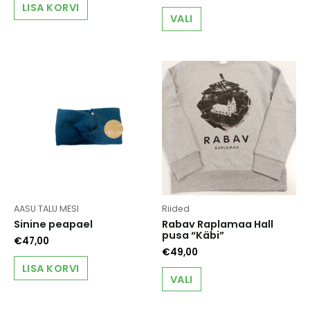
LISA KORVI
This
VALI
product
has
multiple
variants.
The
options
may
be
chosen
on
the
product
page
AASU TALU MESI
Riided
Sinine peapael
Rabav Raplamaa Hall
pusa “Käbi”
€
47,00
€
49,00
LISA KORVI
This
VALI
product
has