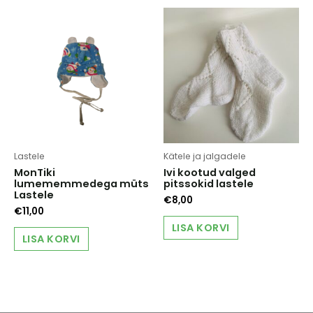
Lastele
Kätele ja jalgadele
MonTiki
Ivi kootud valged
lumememmedega müts
pitssokid lastele
Lastele
€
8,00
€
11,00
LISA KORVI
LISA KORVI