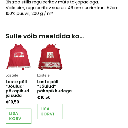
Bistroo stiilis reguleeritav müts takjapaelaga.
Väikseim, reguleeritav suurus: 46 cm suurim kuni 52cm
100% puuvill, 200 g / m²
Sulle võib meeldida ka…
Lastele
Lastele
Laste põll
Laste põll
“Jõulud”
“Jõulud”
päkapikud
päkapikkudega
ja süda
€
10,50
€
10,50
LISA
LISA
KORVI
KORVI