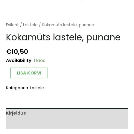
Esileht
/
Lastele
/ Kokamüts lastele, punane
Kokamüts lastele, punane
€
10,50
Availability:
1 laos
Kokamüts
Alternative:
LISA KORVI
lastele,
punane
Kategooria:
Lastele
kogus
Kirjeldus
Arvustused (0)